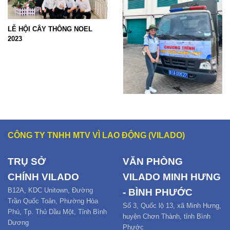
LỄ HỘI CÂY THÔNG NOEL
NGÀY HỘI VIỆC LÀM TẠI TÂY
Hội Ch
2023
NINH 2023
CÔNG TY TNHH MTV VÌ LAO ĐỘNG (VILADO)
TRỤ SỞ
VĂN PHÒNG
CHÍNH
VILADO
VILADO MINH HƯNG
B12
A,
KDC Unitown, Đường
- BÌNH PHƯỚC
Trần Quốc Toản,
Phường Hòa
Số 3, Quốc lộ 13, xã Minh Hưng,
Phú
,
Tp. Thủ Dầu Một,
Tỉnh Bình
huyện Chơn Thành, tỉnh Bình
Dương
Phước