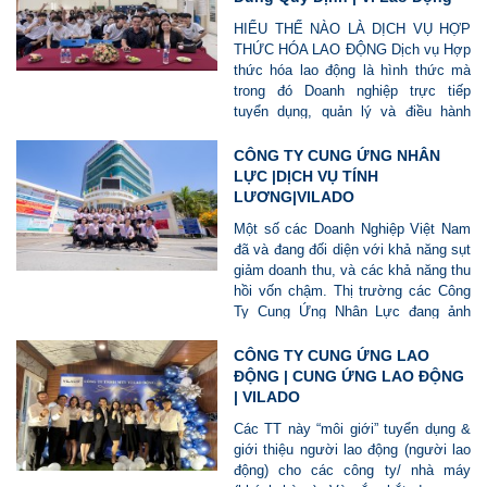
HIỂU THẾ NÀO LÀ DỊCH VỤ HỢP
THỨC HÓA LAO ĐỘNG Dịch vụ Hợp
thức hóa lao động là hình thức mà
trong đó Doanh nghiệp trực tiếp
tuyển dụng, quản lý và điều hành
người lao động, nhưng người lao
động thuộc biên chế của đơn vị cung
CÔNG TY CUNG ỨNG NHÂN
cấp dịch vụ hợp thức hóa. Hiểu đơn
LỰC |DỊCH VỤ TÍNH
giản, Doanh nghiệp thực hiện hoạt
LƯƠNG|VILADO
động “sử dụng lao động”, còn Vì Lao
Một số các Doanh Nghiệp Việt Nam
Động thực hiện các “thủ tục pháp lý
đã và đang đối diện với khả năng sụt
và hành chính” liên quan đến quan hệ
giảm doanh thu, và các khả năng thu
lao động như ký hợp đồng, đóng
hồi vốn chậm. Thị trường các Công
BHXH, kê khai thuế, chi trả lương và
Ty Cung Ứng Nhân Lực đang ảnh
phúc lợi. Vì Lao Động có thể ủy
hưởng do tác động giảm từ các đơn
quyền cho Doanh nghiệp trong việc:
hàng nước ngoài. Doanh Nghiệp
CÔNG TY CUNG ỨNG LAO
tuyển dụng, điều hành, đánh giá,
nhận diện cần nhận diện mối nguy và
ĐỘNG | CUNG ỨNG LAO ĐỘNG
quyết định mức lương – thưởng – kỷ
hành động "cũng cố" trong thời kỳ
| VILADO
luật – phúc lợi, hoặc thậm chí chi trả
khủng hoảng hậu Cov19.
lương, thưởng, phúc lợi cho người
Các TT này “môi giới” tuyển dụng &
lao động trên danh nghĩa của Vì Lao
giới thiệu người lao động (người lao
Động. Nhờ đó, Doanh nghiệp vẫn chủ
động) cho các công ty/ nhà máy
động hoàn toàn về nhân sự, trong khi