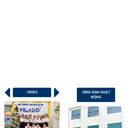
VIDEO
HÌNH ẢNH HOẠT
ĐỘNG