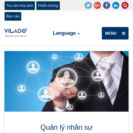
Tra cứu hóa đơn
Phiếu lương
Báo cáo
Language
MENU
Quản lý nhân sự