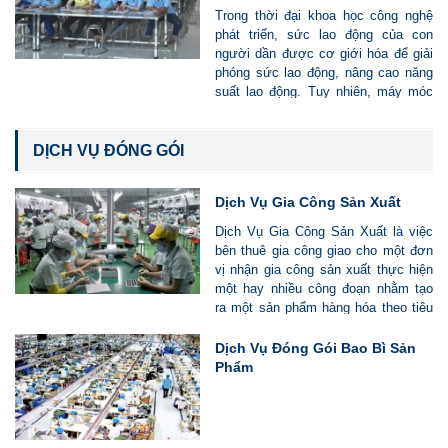
Trong thời đại khoa học công nghệ
phát triển, sức lao động của con
người dần được cơ giới hóa để giải
phóng sức lao động, nâng cao năng
suất lao động. Tuy nhiên, máy móc
vẫn không hòan tòan thay thế con
người, và vẫn còn một số công việc
vẫn cần tới lao động thủ công. Chính
DỊCH VỤ ĐÓNG GÓI
vì vậy, Công Ty TNHH MTV Vì Lao
Động (Vilado) giới thiệu và cung cấp
Dịch Vụ Gia Công Sản Xuất
Dịch Vụ Bốc Xếp Hàng Hóa, Bốc Dỡ
Hàng Hóa tới quý Công ty
Dịch Vụ Gia Công Sản Xuất là việc
bên thuê gia công giao cho một đơn
vị nhận gia công sản xuất thực hiện
một hay nhiều công đoạn nhằm tạo
ra một sản phẩm hàng hóa theo tiêu
chuẩn được cam kết giữa hai bên.
Dịch Vụ Đóng Gói Bao Bì Sản
Phẩm