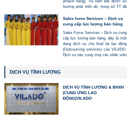
(khách hàng). Và nắm bắt được xu
Vì Lao Động đảm bảo tính tuân thủ
hướng phát triển đó, trong số TT đã
pháp luật về lao động, thuế, tài
dần dần “đào thải” khỏi môi hình hoạt
chính, kế toán, giúp Doanh nghiệp
động bán chuyên nghiệp và chuyển
Sales force Services – Dịch vụ
vận hành hợp pháp – linh hoạt – hiệu
đổi sang hình thức dịch vụ CUNG
cung cấp lực lượng bán hàng
quả.
ỨNG LAO ĐỘNG
Sales Force Services – Dịch vụ cung
cấp lực lượng bán hàng, đây là một
dạng dịch vụ cho thuê lại lao động
(Outsourcing services) của VILADO.
Dịch vụ này cung ứng các nhân viên
có kiến thức, năng lực, am hiểu lĩnh
vực làm việc, thường xuyên, liên tục
được đào tạo và được hỗ trợ để
DỊCH VỤ TÍNH LƯƠNG
rộng kiến thức và kỹ năng của họ.
DỊCH VỤ TÍNH LƯƠNG & BHXH
|CUNG ỨNG LAO
ĐỘNG|VILADO